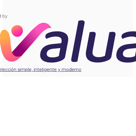
d by
elección simple, inteligente y moderno