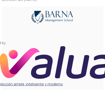
d by
elección simple, inteligente y moderno